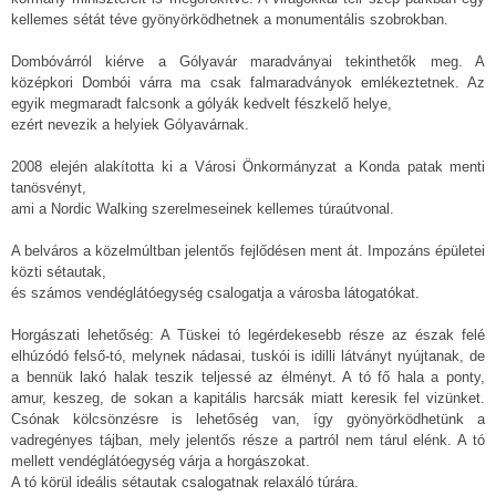
kellemes sétát téve gyönyörködhetnek a monumentális szobrokban.
Dombóvárról kiérve a Gólyavár maradványai tekinthetők meg. A
középkori Dombói várra ma csak falmaradványok emlékeztetnek. Az
egyik megmaradt falcsonk a gólyák kedvelt fészkelő helye,
ezért nevezik a helyiek Gólyavárnak.
2008 elején alakította ki a Városi Önkormányzat a Konda patak menti
tanösvényt,
ami a Nordic Walking szerelmeseinek kellemes túraútvonal.
A belváros a közelmúltban jelentős fejlődésen ment át. Impozáns épületei
közti sétautak,
és számos vendéglátóegység csalogatja a városba látogatókat.
Horgászati lehetőség: A Tüskei tó legérdekesebb része az észak felé
elhúzódó felső-tó, melynek nádasai, tuskói is idilli látványt nyújtanak, de
a bennük lakó halak teszik teljessé az élményt. A tó fő hala a ponty,
amur, keszeg, de sokan a kapitális harcsák miatt keresik fel vizünket.
Csónak kölcsönzésre is lehetőség van, így gyönyörködhetünk a
vadregényes tájban, mely jelentős része a partról nem tárul elénk. A tó
mellett vendéglátóegység várja a horgászokat.
A tó körül ideális sétautak csalogatnak relaxáló túrára.