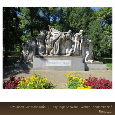
|
Szállások Gunarasfürdőn
EasyPage Software -
Webes Tartalomkezelő
Rendszer