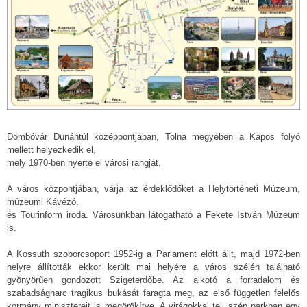
Dombóvár Dunántúl középpontjában, Tolna megyében a Kapos folyó
mellett helyezkedik el,
mely 1970-ben nyerte el városi rangját.
A város központjában, várja az érdeklődőket a Helytörténeti Múzeum,
múzeumi Kávézó,
és Tourinform iroda. Városunkban látogatható a Fekete István Múzeum
is.
A Kossuth szoborcsoport 1952-ig a Parlament előtt állt, majd 1972-ben
helyre állították ekkor került mai helyére a város szélén található
gyönyörűen gondozott Szigeterdőbe. Az alkotó a forradalom és
szabadságharc tragikus bukását faragta meg, az első független felelős
kormány minisztereit is megörökítve. A virágokkal teli szép parkban egy