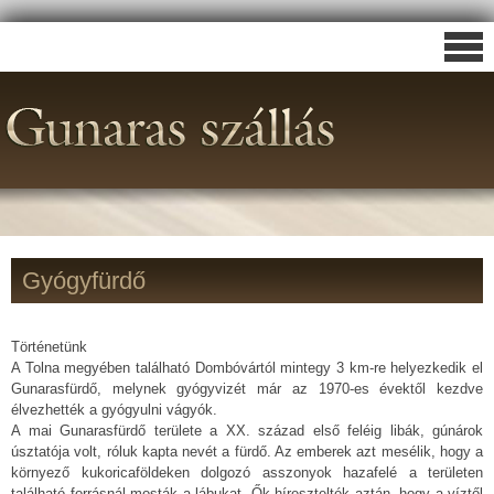
Gyógyfürdő
Történetünk
A Tolna megyében található Dombóvártól mintegy 3 km-re helyezkedik el
Gunarasfürdő, melynek gyógyvizét már az 1970-es évektől kezdve
élvezhették a gyógyulni vágyók.
A mai Gunarasfürdő területe a XX. század első feléig libák, gúnárok
úsztatója volt, róluk kapta nevét a fürdő. Az emberek azt mesélik, hogy a
környező kukoricaföldeken dolgozó asszonyok hazafelé a területen
található forrásnál mosták a lábukat. Ők híresztelték aztán, hogy a víztől