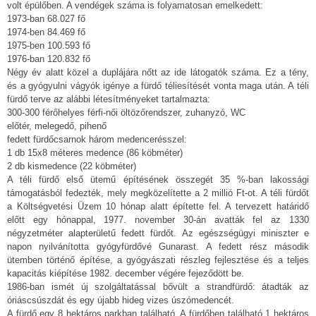
volt épülőben. A vendégek száma is folyamatosan emelkedett:
1973-ban 68.027 fő
1974-ben 84.469 fő
1975-ben 100.593 fő
1976-ban 120.832 fő
Négy év alatt közel a duplájára nőtt az ide látogatók száma. Ez a tény,
és a gyógyulni vágyók igénye a fürdő téliesítését vonta maga után. A téli
fürdő terve az alábbi létesítményeket tartalmazta:
300-300 férőhelyes férfi-női öltözőrendszer, zuhanyzó, WC
előtér, melegedő, pihenő
fedett fürdőcsarnok három medencerésszel:
1 db 15x8 méteres medence (86 köbméter)
2 db kismedence (22 köbméter)
A téli fürdő első ütemű építésének összegét 35 %-ban lakossági
támogatásból fedezték, mely megközelítette a 2 millió Ft-ot. A téli fürdőt
a Költségvetési Üzem 10 hónap alatt építette fel. A tervezett határidő
előtt egy hónappal, 1977. november 30-án avatták fel az 1330
négyzetméter alapterületű fedett fürdőt. Az egészségügyi miniszter e
napon nyilvánította gyógyfürdővé Gunarast. A fedett rész második
ütemben történő építése, a gyógyászati részleg fejlesztése és a teljes
kapacitás kiépítése 1982. december végére fejeződött be.
1986-ban ismét új szolgáltatással bővült a strandfürdő: átadták az
óriáscsúszdát és egy újabb hideg vizes úszómedencét.
A fürdő egy 8 hektáros parkban található. A fürdőben található 1 hektáros