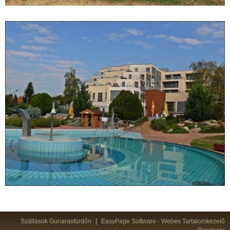
|
Szállások Gunarasfürdőn
EasyPage Software -
Webes Tartalomkezelő