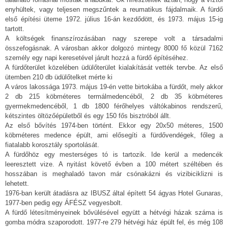
enyhültek, vagy teljesen megszűntek a reumatikus fájdalmaik. A fürdő
első építési üteme 1972. július 16-án kezdődött, és 1973. május 15-ig
tartott.
A költségek finanszírozásában nagy szerepe volt a társadalmi
összefogásnak. A városban akkor dolgozó mintegy 8000 fő közül 7162
személy egy napi keresetével járult hozzá a fürdő építéséhez.
A fürdőterület közelében üdülőterület kialakítását vették tervbe. Az első
ütemben 210 db üdülőtelket mérte ki
A város lakossága 1973. május 19-én vette birtokába a fürdőt, mely akkor
2 db 215 köbméteres termálmedencéből, 2 db 35 köbméteres
gyermekmedencéből, 1 db 1800 férőhelyes váltókabinos rendszerű,
kétszintes öltözőépületből és egy 150 fős bisztróból állt.
Az első bővítés 1974-ben történt. Ekkor egy 20x50 méteres, 1500
köbméteres medence épült, ami elősegíti a fürdővendégek, főleg a
fiatalabb korosztály sportolását.
A fürdőhöz egy mesterséges tó is tartozik. Ide kerül a medencék
leeresztett vize. A nyitást követő évben a 100 métert széltében és
hosszában is meghaladó tavon már csónakázni és vizibiciklizni is
lehetett.
1976-ban került átadásra az IBUSZ által épített 54 ágyas Hotel Gunaras,
1977-ben pedig egy ÁFÉSZ vegyesbolt.
A fürdő létesítményeinek bővülésével együtt a hétvégi házak száma is
gomba módra szaporodott. 1977-re 279 hétvégi ház épült fel, és még 108