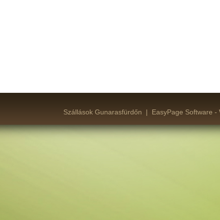
Szállások Gunarasfürdőn
|
EasyPage Software -