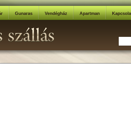
r
Gunaras
Vendégház
Apartman
Kapcsola