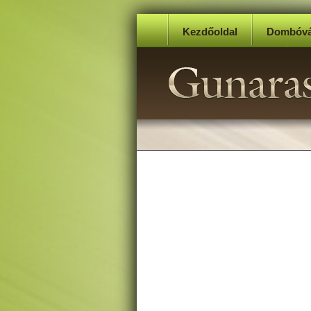
Kezdőoldal
Dombóvá